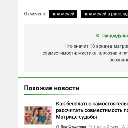
Отмечено:
паж мечей
паж мечей в расклад
Предыдуща
Навигация
по
Что значит 18 аркан в матри
совместимости: мистика, иллюзии и пу
записям
осознан
Похожие новости
Как бесплатно самостоятель
рассчитать совместимость п
Матрице судьбы
Яна Федотова
1 День Спустя