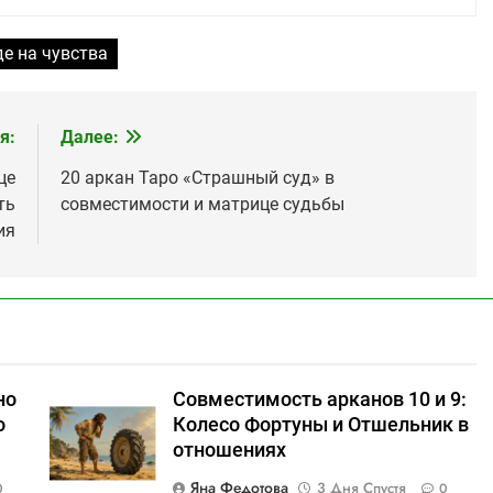
е на чувства
я:
Далее:
це
20 аркан Таро «Страшный суд» в
ть
совместимости и матрице судьбы
ия
но
Совместимость арканов 10 и 9:
о
Колесо Фортуны и Отшельник в
отношениях
Яна Федотова
3 Дня Спустя
0
0