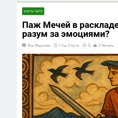
5 Дней Спустя
Архетип Имп
КАРТЫ ТАРО
6 Дней Спустя
Паж Мечей в раскладе
Архетип Шут
6 Дней Спустя
разум за эмоциями?
0
Яна Федотова
1 Год Спустя
3 Минуты