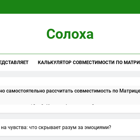
Солоха
ЕДСТАВЛЯЕТ
КАЛЬКУЛЯТОР СОВМЕСТИМОСТИ ПО МАТРИ
но самостоятельно рассчитать совместимость по Матриц
ть арканов 10 и 9: Колесо Фортуны и Отшельник в отнош
цы в картах Таро: символ интуиции, мудрости и скрытого
 на чувства: что скрывает разум за эмоциями?
ератора в картах Таро: символ власти, порядка и ответст