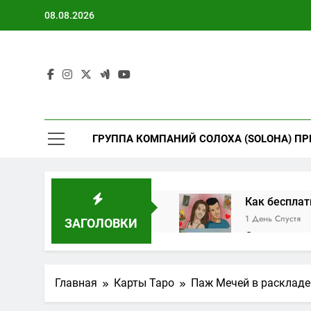
Перейти
08.08.2026
к
содержимому
ГРУППА КОМПАНИЙ СОЛОХА (SOLOHA) ПР
Как бесплат
1 День Спустя
ЗАГОЛОВКИ
Совместимос
3 Дня Спустя
Архетип Жри
Главная
Карты Таро
Паж Мечей в раскладе
4 Дня Спустя
Архетип Имп