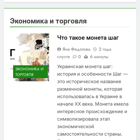
Отшельник в
Архетип Жрицы в
отношениях
картах Таро: символ
интуиции, мудрости
4 Дня Спустя
Экономика и торговля
и скрытого знания
Архетип Императора
в картах Таро:
символ власти,
Что такое монета шаг
5 Дней Спустя
порядка и
Архетип
ответственности
Яна Федотова
2 года
Императрицы в
картах Таро: символ
спустя
0
6 минуты
6 Дней Спустя
созидания, изобилия
Архетип Шута в
Украинская монета шаг:
и женской мудрости
ЭКОНОМИКА И
картах Таро: символ
история и особенности Шаг —
ТОРГОВЛЯ
свободы, нового пути
6 Дней Спустя
это историческое название
и внутреннего
поиска
разменной монеты, которая
использовалась в Украине в
начале XX века. Монета имела
интересное происхождение и
символизировала этап
экономической
самостоятельности страны.