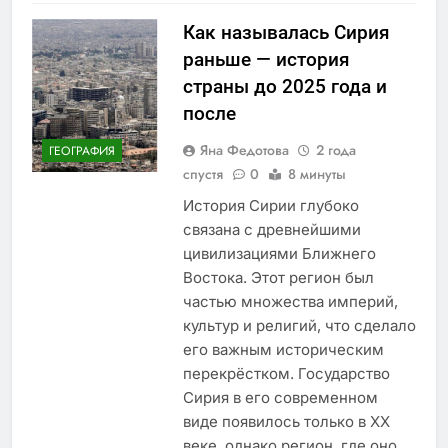
Как называлась Сирия
раньше — история
страны до 2025 года и
после
Яна Федотова
2 года
ГЕОГРАФИЯ
спустя
0
8 минуты
История Сирии глубоко
связана с древнейшими
цивилизациями Ближнего
Востока. Этот регион был
частью множества империй,
культур и религий, что сделало
его важным историческим
перекрёстком. Государство
Сирия в его современном
виде появилось только в XX
веке, однако регион, где оно