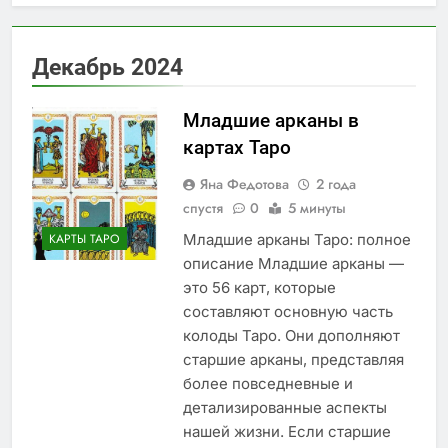
Отшельник в
Архетип Жрицы в
отношениях
картах Таро: символ
интуиции, мудрости
3 Дня Спустя
Декабрь 2024
и скрытого знания
Архетип Императора
в картах Таро:
символ власти,
Младшие арканы в
4 Дня Спустя
порядка и
Архетип
картах Таро
ответственности
Императрицы в
картах Таро: символ
Яна Федотова
2 года
5 Дней Спустя
созидания, изобилия
спустя
Архетип Шута в
0
5 минуты
и женской мудрости
картах Таро: символ
Младшие арканы Таро: полное
КАРТЫ ТАРО
свободы, нового пути
5 Дней Спустя
описание Младшие арканы —
и внутреннего
поиска
это 56 карт, которые
составляют основную часть
колоды Таро. Они дополняют
старшие арканы, представляя
более повседневные и
детализированные аспекты
нашей жизни. Если старшие