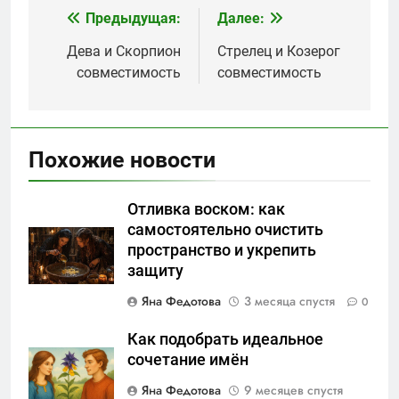
Предыдущая:
Далее:
Навигация
по
Дева и Скорпион
Стрелец и Козерог
совместимость
совместимость
записям
Похожие новости
Отливка воском: как
самостоятельно очистить
пространство и укрепить
защиту
Яна Федотова
3 месяца спустя
0
Как подобрать идеальное
сочетание имён
Яна Федотова
9 месяцев спустя