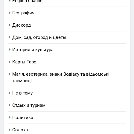
English channel
География
Дискорд
Дом, сад, огород и цветы
История и культура
Карты Таро
Магія, езотерика, знаки Зодіаку та відьомські
таємниці
Не в тему
Отдых и туризм
Политика
Солоха