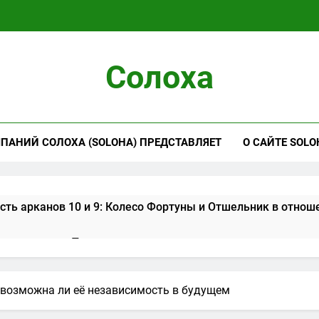
Солоха
ПАНИЙ СОЛОХА (SOLOHA) ПРЕДСТАВЛЯЕТ
О САЙТЕ SOLO
ть арканов 10 и 9: Колесо Фортуны и Отшельник в отнош
цы в картах Таро: символ интуиции, мудрости и скрытого
ератора в картах Таро: символ власти, порядка и ответст
и возможна ли её независимость в будущем
ератрицы в картах Таро: символ созидания, изобилия и 