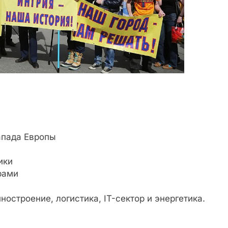
апада Европы
ики
рами
остроение, логистика, IT-сектор и энергетика.