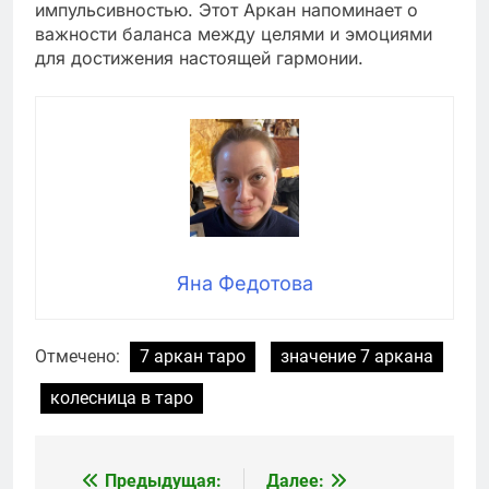
импульсивностью. Этот Аркан напоминает о
важности баланса между целями и эмоциями
для достижения настоящей гармонии.
Яна Федотова
Отмечено:
7 аркан таро
значение 7 аркана
колесница в таро
Предыдущая:
Далее:
Навигация