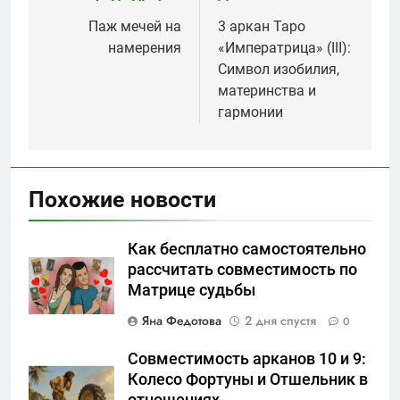
по
Паж мечей на
3 аркан Таро
намерения
«Императрица» (III):
записям
Символ изобилия,
материнства и
гармонии
Похожие новости
Как бесплатно самостоятельно
рассчитать совместимость по
Матрице судьбы
Яна Федотова
2 дня спустя
0
Совместимость арканов 10 и 9:
Колесо Фортуны и Отшельник в